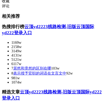
收藏
评论
相关推荐
热搜排行榜
云顶yd2223线路检测-旧版云顶国际
yd222登录入口
1
169w
2
158w
3
149w
4
131w
5
121w
6
117w
7
居然和竟然的区别在哪
103w
8
表示授予官职的词语在文言文中
92w
9
81w
10
74w
精选文章
云顶yd2223线路检测-旧版云顶国际yd222
登录入口