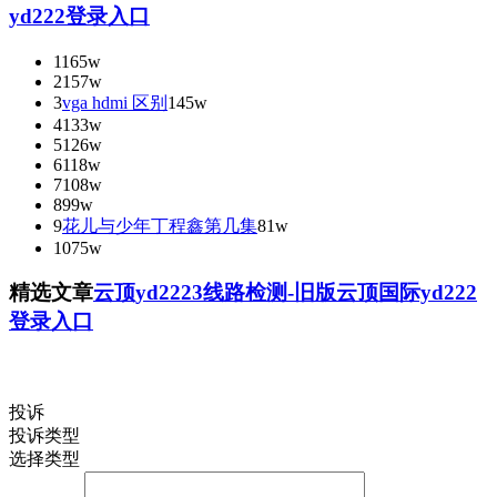
yd222登录入口
1
165w
2
157w
3
vga hdmi 区别
145w
4
133w
5
126w
6
118w
7
108w
8
99w
9
花儿与少年丁程鑫第几集
81w
10
75w
精选文章
云顶yd2223线路检测-旧版云顶国际yd222
登录入口
投诉
投诉类型
选择类型