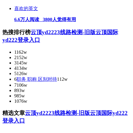
喜欢的英文
6.6万人阅读 3800人觉得有用
热搜排行榜
云顶yd2223线路检测-旧版云顶国际
yd222登录入口
1
162w
2
152w
3
145w
4
134w
5
126w
6
职务 职称 区别对待
112w
7
106w
8
93w
9
85w
10
76w
精选文章
云顶yd2223线路检测-旧版云顶国际yd222
登录入口