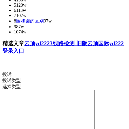
5
120w
6
113w
7
107w
8
园和圆的区别
97w
9
87w
10
74w
精选文章
云顶yd2223线路检测-旧版云顶国际yd222
登录入口
投诉
投诉类型
选择类型