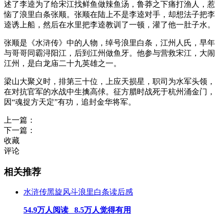
述了李逵为了给宋江找鲜鱼做辣鱼汤，鲁莽之下痛打渔人，惹
恼了浪里白条张顺。张顺在陆上不是李逵对手，却想法子把李
逵诱上船，然后在水里把李逵教训了一顿，灌了他一肚子水。
张顺是《水浒传》中的人物，绰号浪里白条，江州人氏，早年
与哥哥同霸浔阳江，后到江州做鱼牙。他参与营救宋江，大闹
江州，是白龙庙二十九英雄之一。
梁山大聚义时，排第三十位，上应天损星，职司为水军头领，
在对抗官军的水战中生擒高俅。征方腊时战死于杭州涌金门，
因“魂捉方天定”有功，追封金华将军。
上一篇：
下一篇：
收藏
评论
相关推荐
水浒传黑旋风斗浪里白条读后感
54.9万人阅读 8.5万人觉得有用