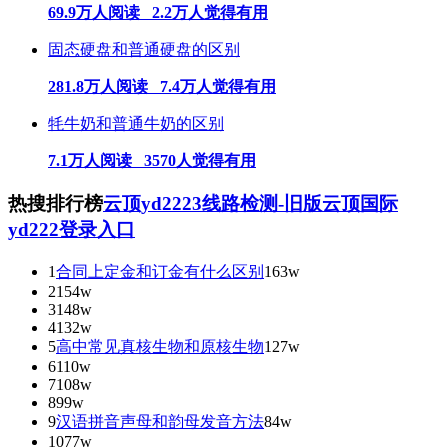
69.9万人阅读 2.2万人觉得有用
固态硬盘和普通硬盘的区别
281.8万人阅读 7.4万人觉得有用
牦牛奶和普通牛奶的区别
7.1万人阅读 3570人觉得有用
热搜排行榜
云顶yd2223线路检测-旧版云顶国际
yd222登录入口
1
合同上定金和订金有什么区别
163w
2
154w
3
148w
4
132w
5
高中常见真核生物和原核生物
127w
6
110w
7
108w
8
99w
9
汉语拼音声母和韵母发音方法
84w
10
77w