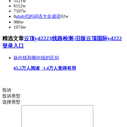
5
121w
6
112w
7
107w
8
abab式的词语大全成语
92w
9
86w
10
74w
精选文章
云顶yd2223线路检测-旧版云顶国际yd222
登录入口
纵向线和横向线的区别
65.2万人阅读 1.4万人觉得有用
投诉
投诉类型
选择类型