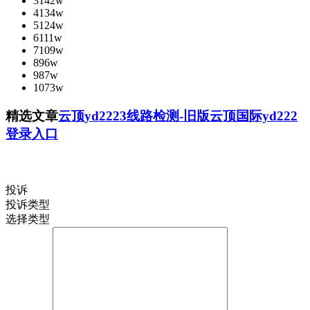
3
142w
4
134w
5
124w
6
111w
7
109w
8
96w
9
87w
10
73w
精选文章
云顶yd2223线路检测-旧版云顶国际yd222
登录入口
投诉
投诉类型
选择类型