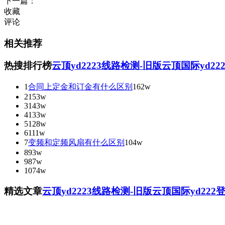
下一篇：
收藏
评论
相关推荐
热搜排行榜
云顶yd2223线路检测-旧版云顶国际yd2
1
合同上定金和订金有什么区别
162w
2
153w
3
143w
4
133w
5
128w
6
111w
7
变频和定频风扇有什么区别
104w
8
93w
9
87w
10
74w
精选文章
云顶yd2223线路检测-旧版云顶国际yd222