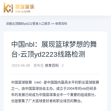
旧版云顶国际yd222登录入口首页
>>
体育百科
中国nbl：展现篮球梦想的舞
台-云顶yd2223线路检测
2023-06-08
发布在
体育百科
2
中国篮球联赛（nbl）是中国国内最高水平的职业篮球联赛
之一，由中国篮球协会主办。成立于2004年的nbl历经多
年的发展已经成为中国篮球事业中一个重要的组成部分，
也是聚集了广大篮球爱好者和职业球员的舞台。