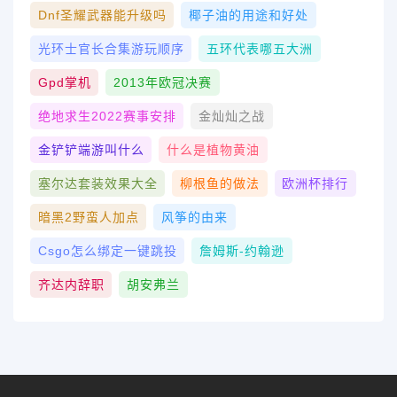
Dnf圣耀武器能升级吗
椰子油的用途和好处
光环士官长合集游玩顺序
五环代表哪五大洲
Gpd掌机
2013年欧冠决赛
绝地求生2022赛事安排
金灿灿之战
金铲铲端游叫什么
什么是植物黄油
塞尔达套装效果大全
柳根鱼的做法
欧洲杯排行
暗黑2野蛮人加点
风筝的由来
Csgo怎么绑定一键跳投
詹姆斯-约翰逊
齐达内辞职
胡安弗兰