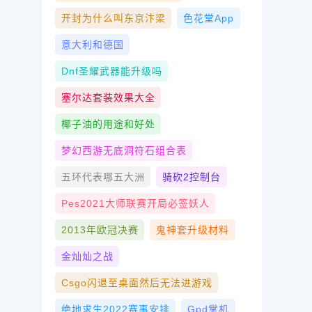
开封为什么叫东京汴梁
色花堂app
意大利和德国
Dnf圣耀武器能升级吗
塞尔达套装效果大全
椰子油的用途和好处
梦幻西游无底洞符石组合表
五环代表哪五大洲
骑砍2控制台
Pes2021大师联赛开局必签妖人
2013年欧冠决赛
鬼神套升级材料
金灿灿之战
Csgo闪退至桌面然后无法进游戏
绝地求生2022赛事安排
Gpd掌机