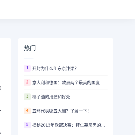
热门
1
开封为什么叫东京汴梁？
2
意大利和德国：欧洲两个最美的国度
蜘
3
椰子油的用途和好处
一
4
五环代表哪五大洲？了解一下！
5
揭秘2013年欧冠决赛：拜仁慕尼黑的霸业开启
种