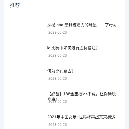
推荐
探秘 nba 最具统治力的球星——字母哥
2023-06-26
lol比赛中如何进行胜负投注？
2023-06-26
何为尊孔复古？
2023-06-26
【必备】188金宝搏ios下载，让你畅玩
赛事！
2023-06-26
2021年中国女足: 世界杯再战东京奥运
2023-06-26