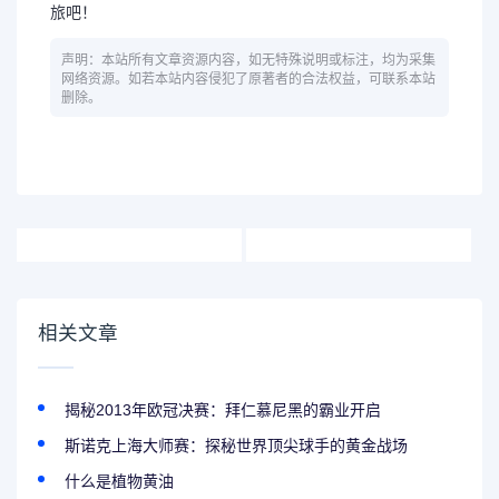
旅吧！
声明：本站所有文章资源内容，如无特殊说明或标注，均为采集
网络资源。如若本站内容侵犯了原著者的合法权益，可联系本站
删除。
相关文章
揭秘2013年欧冠决赛：拜仁慕尼黑的霸业开启
斯诺克上海大师赛：探秘世界顶尖球手的黄金战场
什么是植物黄油