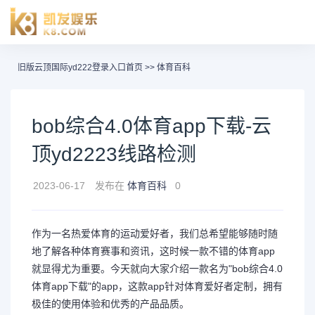
旧版云顶国际yd222登录入口首页
>>
体育百科
bob综合4.0体育app下载-云
顶yd2223线路检测
2023-06-17
发布在
体育百科
0
作为一名热爱体育的运动爱好者，我们总希望能够随时随
地了解各种体育赛事和资讯，这时候一款不错的体育app
就显得尤为重要。今天就向大家介绍一款名为"bob综合4.0
体育app下载"的app，这款app针对体育爱好者定制，拥有
极佳的使用体验和优秀的产品品质。