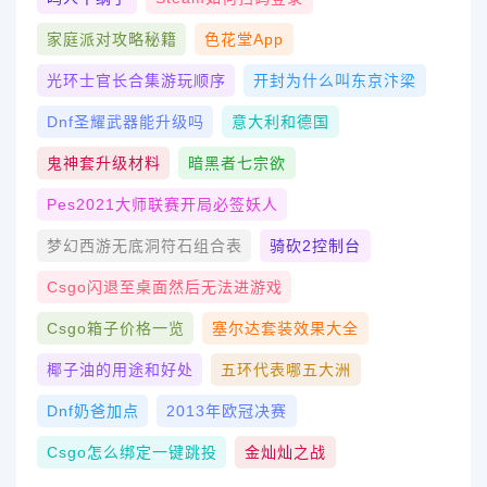
家庭派对攻略秘籍
色花堂app
光环士官长合集游玩顺序
开封为什么叫东京汴梁
Dnf圣耀武器能升级吗
意大利和德国
鬼神套升级材料
暗黑者七宗欲
Pes2021大师联赛开局必签妖人
梦幻西游无底洞符石组合表
骑砍2控制台
Csgo闪退至桌面然后无法进游戏
Csgo箱子价格一览
塞尔达套装效果大全
椰子油的用途和好处
五环代表哪五大洲
Dnf奶爸加点
2013年欧冠决赛
Csgo怎么绑定一键跳投
金灿灿之战