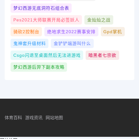
梦幻西游无底洞符石组合表
Pes2021大师联赛开局必签妖人
金灿灿之战
骑砍2控制台
绝地求生2022赛事安排
Gpd掌机
鬼神套升级材料
金铲铲端游叫什么
Csgo闪退至桌面然后无法进游戏
暗黑者七宗欲
梦幻西游后羿下副本攻略
体育百科
游戏资讯
网站地图