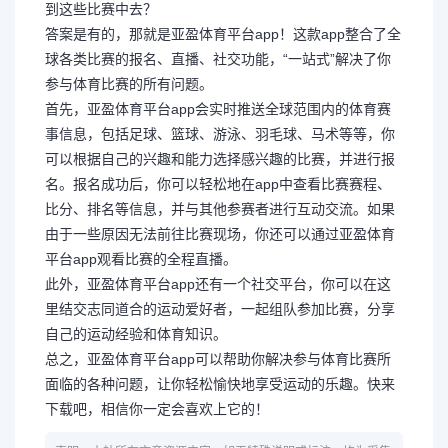
到这些比赛中去？
答案是有的，那就是亚盈体育平台app！这款app整合了全
球各类比赛的报名、直播、社交功能，“一站式”解决了你
参与体育比赛的所有问题。
首先，亚盈体育平台app会实时推送全球范围内的体育赛
事信息，包括足球、篮球、游泳、羽毛球、马术等等，你
可以根据自己的兴趣和能力选择感兴趣的比赛，并进行报
名。报名成功后，你可以轻松地在app中查看比赛赛程、
比分、排名等信息，并与其他参赛者进行互动交流。如果
由于一些原因无法前往比赛现场，你还可以通过亚盈体育
平台app观看比赛的全程直播。
此外，亚盈体育平台app还有一个社交平台，你可以在这
里结交志同道合的运动爱好者，一起组队参加比赛，分享
自己的运动经验和体育知识。
总之，亚盈体育平台app可以帮助你解决参与体育比赛所
面临的各种问题，让你轻松愉快地享受运动的乐趣。快来
下载吧，相信你一定会喜欢上它的！