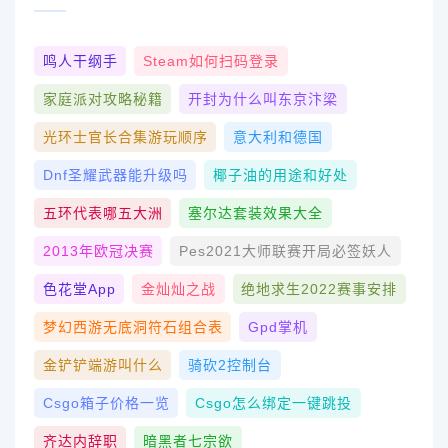
鸣人干纲手
Steam如何扫码登录
家庭派对攻略秘籍
开封为什么叫东京汴梁
光环士官长合集游玩顺序
意大利和德国
Dnf圣耀武器能升级吗
椰子油的用途和好处
五环代表哪五大洲
塞尔达套装效果大全
2013年欧冠决赛
Pes2021大师联赛开局必签妖人
色花堂app
金灿灿之战
绝地求生2022赛事安排
梦幻西游无底洞符石组合表
Gpd掌机
金铲铲端游叫什么
骑砍2控制台
Csgo箱子价格一览
Csgo怎么绑定一键跳投
齐达内辞职
暗黑者七宗欲