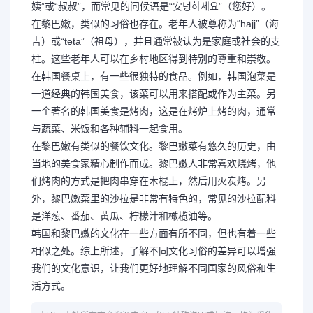
姨”或“叔叔”，而常见的问候语是“安녕하세요”（您好）。
在黎巴嫩，类似的习俗也存在。老年人被尊称为“hajj”（海
吉）或“teta”（祖母），并且通常被认为是家庭或社会的支
柱。这些老年人可以在乡村地区得到特别的尊重和崇敬。
在韩国餐桌上，有一些很独特的食品。例如，韩国泡菜是
一道经典的韩国美食，该菜可以用来搭配或作为主菜。另
一个著名的韩国美食是烤肉，这是在烤炉上烤的肉，通常
与蔬菜、米饭和各种辅料一起食用。
在黎巴嫩有类似的餐饮文化。黎巴嫩菜有悠久的历史，由
当地的美食家精心制作而成。黎巴嫩人非常喜欢烧烤，他
们烤肉的方式是把肉串穿在木棍上，然后用火炭烤。另
外，黎巴嫩菜里的沙拉是非常有特色的，常见的沙拉配料
是洋葱、番茄、黄瓜、柠檬汁和橄榄油等。
韩国和黎巴嫩的文化在一些方面有所不同，但也有着一些
相似之处。综上所述，了解不同文化习俗的差异可以增强
我们的文化意识，让我们更好地理解不同国家的风俗和生
活方式。