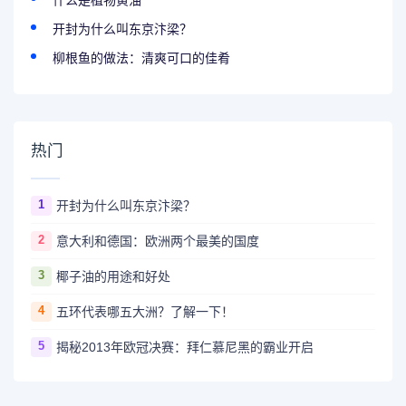
什么是植物黄油
开封为什么叫东京汴梁？
柳根鱼的做法：清爽可口的佳肴
热门
1
开封为什么叫东京汴梁？
2
意大利和德国：欧洲两个最美的国度
3
椰子油的用途和好处
4
五环代表哪五大洲？了解一下！
5
揭秘2013年欧冠决赛：拜仁慕尼黑的霸业开启