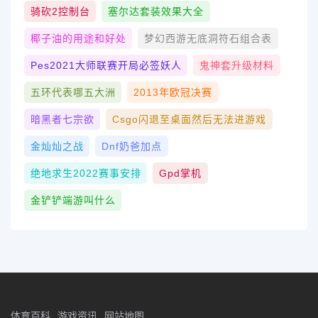
骑砍2控制台
塞尔达套装效果大全
椰子油的用途和好处
梦幻西游无底洞符石组合表
Pes2021大师联赛开局必签妖人
鬼神套升级材料
五环代表哪五大洲
2013年欧冠决赛
暗黑者七宗欲
Csgo闪退至桌面然后无法进游戏
金灿灿之战
Dnf奶爸加点
绝地求生2022赛事安排
Gpd掌机
金铲铲端游叫什么
体育百科
游戏资讯
网站地图