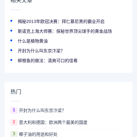
相关文章
揭秘2013年欧冠决赛：拜仁慕尼黑的霸业开启
斯诺克上海大师赛：探秘世界顶尖球手的黄金战场
什么是植物黄油
开封为什么叫东京汴梁？
柳根鱼的做法：清爽可口的佳肴
热门
1
开封为什么叫东京汴梁？
2
意大利和德国：欧洲两个最美的国度
3
椰子油的用途和好处