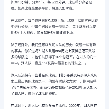
间为48分钟，分为4节，每节12分钟。球队得分高者获
胜。如果比赛结果是平局，将进入加时赛。
在比赛中，每个球队有5名球员上场。球员可以随时在比赛
中进行替换，但每个时段只有一次机会。每个球员可以使
用6次个人犯规，如果超出6次将被罚下场。
除了规则外，我们还可以从湖人队的历史中发现一些有趣
的事实。你知道吗？湖人队是nba历史上获得总冠军数最
多的球队之一，他们共获得了16个总冠军。在过去的几十
年中，湖人队一直是nba联赛中最富有的球队之一。
湖人队还拥有一些著名的球员。科比•布莱恩特是湖人队历
史上最出色的球员之一，他曾在球队效力20年，期间获得
了5个总冠军奖杯。而勒布朗•詹姆斯也在2018年夏天加入
了湖人队，成为了球队的领袖。
在球场上，湖人队也有许多著名事件。2000年，湖人队在