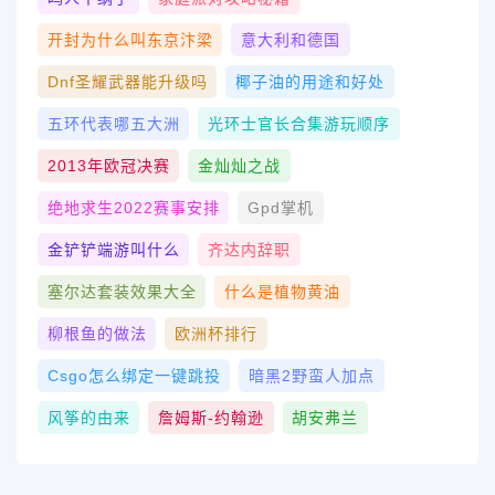
开封为什么叫东京汴梁
意大利和德国
Dnf圣耀武器能升级吗
椰子油的用途和好处
五环代表哪五大洲
光环士官长合集游玩顺序
2013年欧冠决赛
金灿灿之战
绝地求生2022赛事安排
Gpd掌机
金铲铲端游叫什么
齐达内辞职
塞尔达套装效果大全
什么是植物黄油
柳根鱼的做法
欧洲杯排行
Csgo怎么绑定一键跳投
暗黑2野蛮人加点
风筝的由来
詹姆斯-约翰逊
胡安弗兰