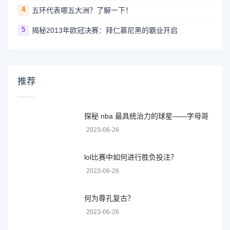
4
五环代表哪五大洲？了解一下！
5
揭秘2013年欧冠决赛：拜仁慕尼黑的霸业开启
推荐
探秘 nba 最具统治力的球星——字母哥
2023-06-26
lol比赛中如何进行胜负投注？
2023-06-26
何为尊孔复古？
2023-06-26