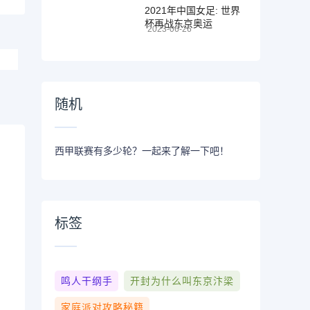
2021年中国女足: 世界
杯再战东京奥运
2023-06-26
随机
西甲联赛有多少轮？一起来了解一下吧！
标签
鸣人干纲手
开封为什么叫东京汴梁
家庭派对攻略秘籍