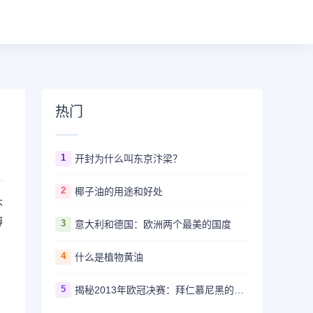
热门
1
开封为什么叫东京汴梁？
2
椰子油的用途和好处
不
博
3
意大利和德国：欧洲两个最美的国度
4
什么是植物黄油
5
揭秘2013年欧冠决赛：拜仁慕尼黑的霸业开启