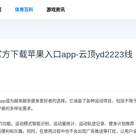
页
体育百科
游戏资讯
下载苹果入口app-云顶yd2223线
app成为越来越多健身爱好者的选择。它涵盖了各种运动项目，包括不限
好者的多样化需求。
化的功能。运动模式智能识别、运动量统计、运动轨迹记录、健身计划推荐
的便利和乐趣。同时，在使用过程中也不会出现广告推送等打扰，让用户