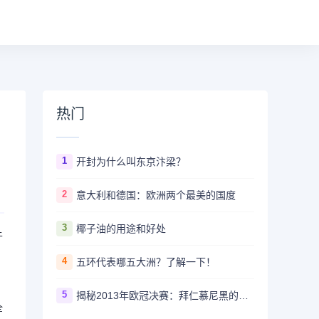
热门
1
开封为什么叫东京汴梁？
2
意大利和德国：欧洲两个最美的国度
3
椰子油的用途和好处
于
4
五环代表哪五大洲？了解一下！
5
揭秘2013年欧冠决赛：拜仁慕尼黑的霸业开启
全