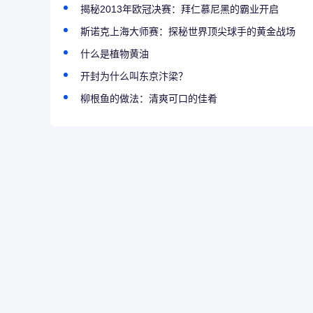
揭秘2013年欧冠决赛：拜仁慕尼黑的霸业开启
斯诺克上海大师赛：探秘世界顶尖球手的黄金战场
什么是植物黄油
开封为什么叫东京汴梁？
柳根鱼的做法：清爽可口的佳肴