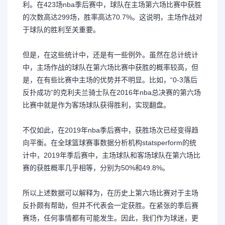
利。在423场nba季后赛中，球队在主场第六场比赛中获胜
的次数高达299场，胜率高达70.7%。这说明，主场作战对
于球队的胜利至关重要。
但是，在这些统计中，还是有一些例外。虽然在总计统计
中，主场作战的球队在第六场比赛中获胜的概率较高，但
是，在有些比赛中主场的优势并不明显。比如，“0-3落后
反扑成功”的克利夫兰骑士队在2016年nba总决赛的第六场
比赛中就是作为客场球队获得胜利，实现翻盘。
不仅如此，在2019年nba季后赛中，获胜场次已经变得趋
向平衡。在全球篮球赛事数据分析机构statsperform的统
计中，2019年季后赛中，主场球队和客场球队在第六场比
赛的获胜概率几乎相等，分别为50%和49.8%。
所以上述数据可以解释为，在历史上第六场比赛对于主场
反扑颇有帮助，但并不代表会一定获胜。在紧张的季后赛
赛场，任何事情都有可能发生。因此，我们作为球迷，更