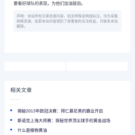
要看好球队的表现，为他们加油鼓劲。
声明：本站所有文章资源内容，如无特殊说明或标注，均为采集
网络资源。如若本站内容侵犯了原著者的合法权益，可联系本站
删除。
相关文章
揭秘2013年欧冠决赛：拜仁慕尼黑的霸业开启
斯诺克上海大师赛：探秘世界顶尖球手的黄金战场
什么是植物黄油