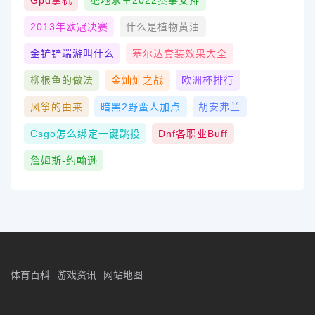
2013年欧冠决赛
什么是植物黄油
金铲铲端游叫什么
塞尔达套装效果大全
柳根鱼的做法
金灿灿之战
欧洲杯排行
风筝的由来
暗黑2野蛮人加点
胡安弗兰
Csgo怎么绑定一键跳投
Dnf各职业buff
詹姆斯-约翰逊
体育百科
游戏资讯
网站地图