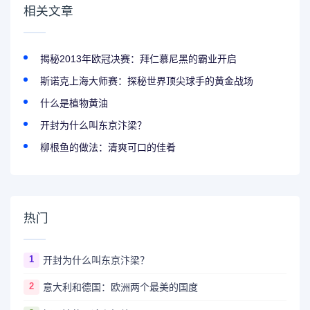
相关文章
揭秘2013年欧冠决赛：拜仁慕尼黑的霸业开启
斯诺克上海大师赛：探秘世界顶尖球手的黄金战场
什么是植物黄油
开封为什么叫东京汴梁？
柳根鱼的做法：清爽可口的佳肴
热门
1
开封为什么叫东京汴梁？
2
意大利和德国：欧洲两个最美的国度