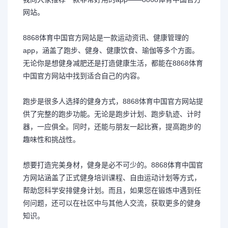
网站。
8868体育中国官方网站是一款运动资讯、健康管理的
app，涵盖了跑步、健身、健康饮食、瑜伽等多个方面。
无论你是想健身减肥还是打造健康生活，都能在8868体育
中国官方网站中找到适合自己的内容。
跑步是很多人选择的健身方式，8868体育中国官方网站提
供了完整的跑步功能。无论是跑步计划、跑步轨迹、计时
器，一应俱全。同时，还能与朋友一起比赛，提高跑步的
趣味性和挑战性。
想要打造完美身材，健身是必不可少的。8868体育中国官
方网站涵盖了正式健身培训课程、自由运动计划等方式，
帮助您科学安排健身计划。而且，如果您在锻炼中遇到任
何问题，还可以在社区中与其他人交流，获取更多的健身
知识。