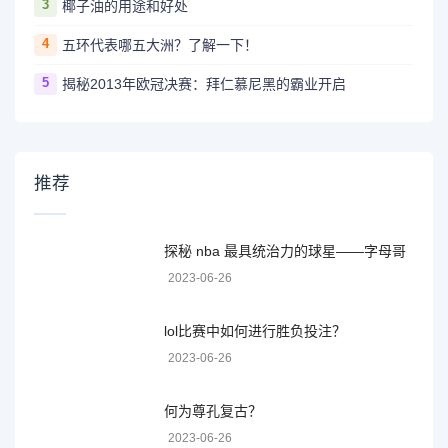
3
椰子油的用途和好处
4
五环代表哪五大洲？了解一下！
5
揭秘2013年欧冠决赛：拜仁慕尼黑的霸业开启
推荐
探秘 nba 最具统治力的球星——字母哥
2023-06-26
lol比赛中如何进行胜负投注？
2023-06-26
何为尊孔复古？
2023-06-26