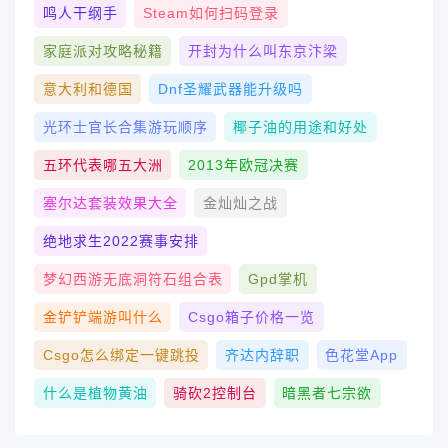
鸣人干纲手
Steam如何扫码登录
家庭派对攻略秘籍
开封为什么叫东京汴梁
意大利和德国
Dnf圣耀武器能升级吗
光环士官长合集游玩顺序
椰子油的用途和好处
五环代表哪五大洲
2013年欧冠决赛
塞尔达套装效果大全
金灿灿之战
绝地求生2022赛事安排
梦幻西游无底洞符石组合表
Gpd掌机
金铲铲端游叫什么
Csgo箱子价格一览
Csgo怎么绑定一键跳投
齐达内辞职
色花堂app
什么是植物黄油
骑砍2控制台
暗黑者七宗欲