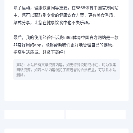
除了运动，健康饮食同等重要。在8868体育中国官方网站
中，您可以获取到专业的健康饮食方案，更有美食秀场、
菜式分享，让您在健康饮食中也不失乐趣。
最后，我的使用经验告诉我8868体育中国官方网站是一款
非常好用的app，能够帮助我们更好地管理自己的健康，
提高生活质量。赶紧下载吧！
声明：本站所有文章资源内容，如无特殊说明或标注，均为采集
网络资源。如若本站内容侵犯了原著者的合法权益，可联系本站
删除。