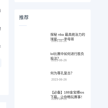
者
推荐
时
探秘 nba 最具统治力的
球星——字母哥
2023-06-26
不
lol比赛中如何进行胜负
投注？
2023-06-26
何为尊孔复古？
2023-06-26
【必备】188金宝搏ios
下载，让你畅玩赛事！
2023-06-26