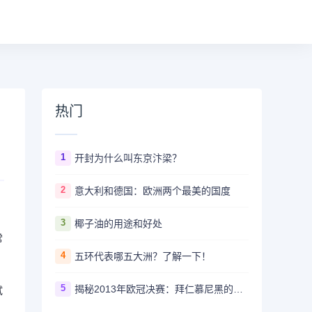
热门
1
开封为什么叫东京汴梁？
2
意大利和德国：欧洲两个最美的国度
3
椰子油的用途和好处
常
4
五环代表哪五大洲？了解一下！
5
揭秘2013年欧冠决赛：拜仁慕尼黑的霸业开启
试