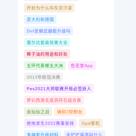
开封为什么叫东京汴梁
意大利和德国
Dnf圣耀武器能升级吗
塞尔达套装效果大全
椰子油的用途和好处
五环代表哪五大洲
色花堂app
2013年欧冠决赛
Pes2021大师联赛开局必签妖人
梦幻西游无底洞符石组合表
金灿灿之战
骑砍2控制台
绝地求生2022赛事安排
Gpd掌机
鬼神套升级材料
金铲铲端游叫什么