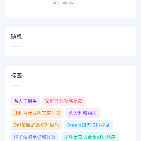
2023-06-26
随机
标签
鸣人干纲手
家庭派对攻略秘籍
开封为什么叫东京汴梁
意大利和德国
Dnf圣耀武器能升级吗
Steam如何扫码登录
椰子油的用途和好处
光环士官长合集游玩顺序