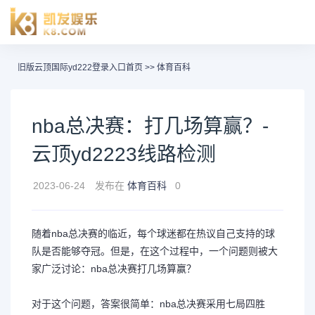
旧版云顶国际yd222登录入口首页
>>
体育百科
nba总决赛：打几场算赢？-
云顶yd2223线路检测
2023-06-24
发布在
体育百科
0
随着nba总决赛的临近，每个球迷都在热议自己支持的球
队是否能够夺冠。但是，在这个过程中，一个问题则被大
家广泛讨论：nba总决赛打几场算赢？
对于这个问题，答案很简单：nba总决赛采用七局四胜