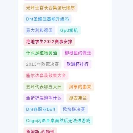
光环士官长合集游玩顺序
Dnf圣耀武器能升级吗
意大利和德国
Gpd掌机
绝地求生2022赛事安排
什么是植物黄油
柳根鱼的做法
2013年欧冠决赛
欧洲杯排行
塞尔达套装效果大全
五环代表哪五大洲
风筝的由来
金铲铲端游叫什么
胡安弗兰
Dnf各职业buff
欧协联决赛
Csgo闪退至桌面然后无法进游戏
詹姆斯-约翰逊