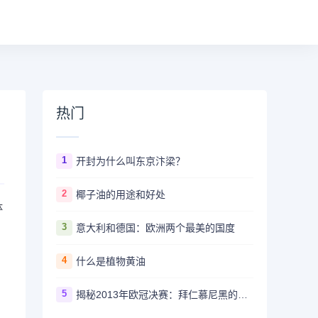
热门
1
开封为什么叫东京汴梁？
2
椰子油的用途和好处
体
3
意大利和德国：欧洲两个最美的国度
4
什么是植物黄油
5
揭秘2013年欧冠决赛：拜仁慕尼黑的霸业开启