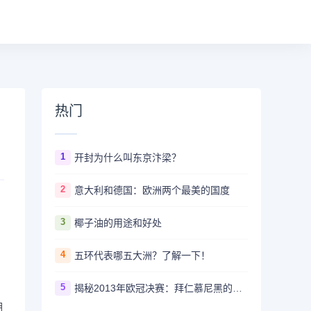
热门
1
开封为什么叫东京汴梁？
2
意大利和德国：欧洲两个最美的国度
3
椰子油的用途和好处
4
五环代表哪五大洲？了解一下！
5
揭秘2013年欧冠决赛：拜仁慕尼黑的霸业开启
胡