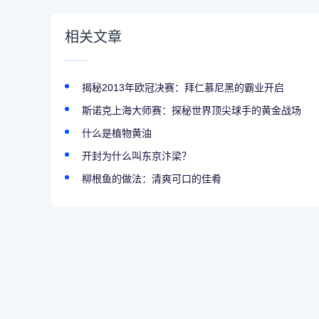
相关文章
揭秘2013年欧冠决赛：拜仁慕尼黑的霸业开启
斯诺克上海大师赛：探秘世界顶尖球手的黄金战场
什么是植物黄油
开封为什么叫东京汴梁？
柳根鱼的做法：清爽可口的佳肴