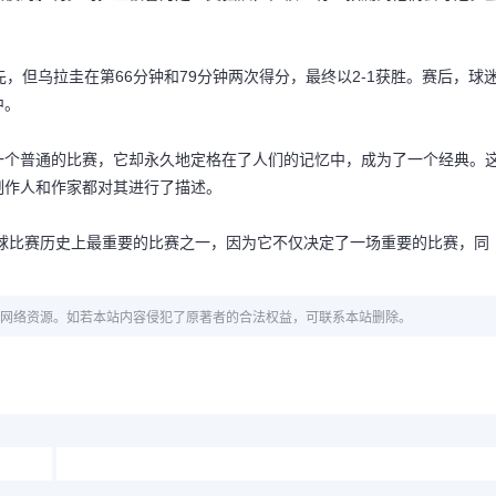
，但乌拉圭在第66分钟和79分钟两次得分，最终以2-1获胜。赛后，球
中。
一个普通的比赛，它却永久地定格在了人们的记忆中，成为了一个经典。
制作人和作家都对其进行了描述。
足球比赛历史上最重要的比赛之一，因为它不仅决定了一场重要的比赛，同
网络资源。如若本站内容侵犯了原著者的合法权益，可联系本站删除。