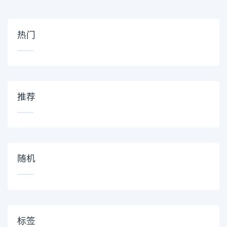
热门
推荐
随机
标签