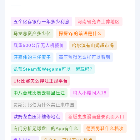
五个亿存银行一年多少利息
河南省允许土葬地区
马龙总资产多少亿
探探yp的暗语是什么
载重500公斤无人机报价
哈尔滨有山姆超市吗
汪嘉伟的三任妻子
高压监狱怎么样可以看到
饥荒steam和wegame可以一起玩吗?
Ufc比赛怎么押注正规平台
中八台球比赛去哪里压注
鸣人小樱同人18
贾斯汀比伯为什么禁止来中国
欧姆龙血压计维修地点
新版虫虫漫画登录页面入口
专门分析足球盘口的app有什么
德赛男鞋什么档次