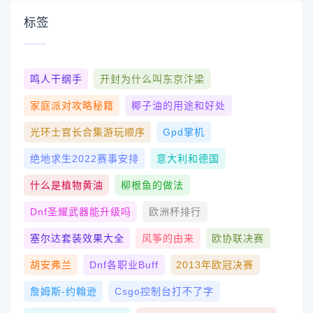
标签
鸣人干纲手
开封为什么叫东京汴梁
家庭派对攻略秘籍
椰子油的用途和好处
光环士官长合集游玩顺序
Gpd掌机
绝地求生2022赛事安排
意大利和德国
什么是植物黄油
柳根鱼的做法
Dnf圣耀武器能升级吗
欧洲杯排行
塞尔达套装效果大全
风筝的由来
欧协联决赛
胡安弗兰
Dnf各职业buff
2013年欧冠决赛
詹姆斯-约翰逊
Csgo控制台打不了字