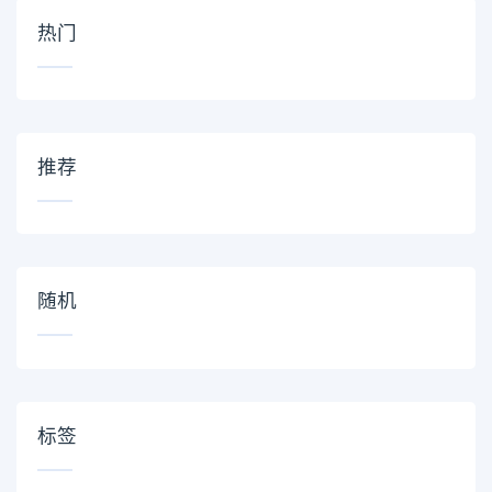
热门
推荐
随机
标签