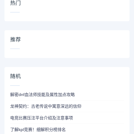
热门
推荐
随机
解密dnf血法师技能及属性加点攻略
龙神契约：古老传说中寓意深远的信仰
电竞比赛压注平台介绍及注意事项
了解kpl竞赛！细解积分榜排名