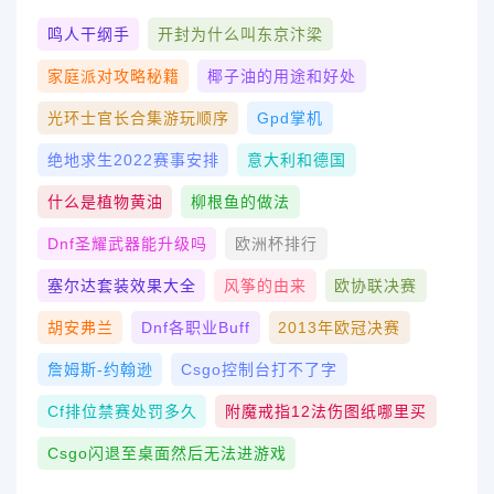
鸣人干纲手
开封为什么叫东京汴梁
家庭派对攻略秘籍
椰子油的用途和好处
光环士官长合集游玩顺序
Gpd掌机
绝地求生2022赛事安排
意大利和德国
什么是植物黄油
柳根鱼的做法
Dnf圣耀武器能升级吗
欧洲杯排行
塞尔达套装效果大全
风筝的由来
欧协联决赛
胡安弗兰
Dnf各职业buff
2013年欧冠决赛
詹姆斯-约翰逊
Csgo控制台打不了字
Cf排位禁赛处罚多久
附魔戒指12法伤图纸哪里买
Csgo闪退至桌面然后无法进游戏