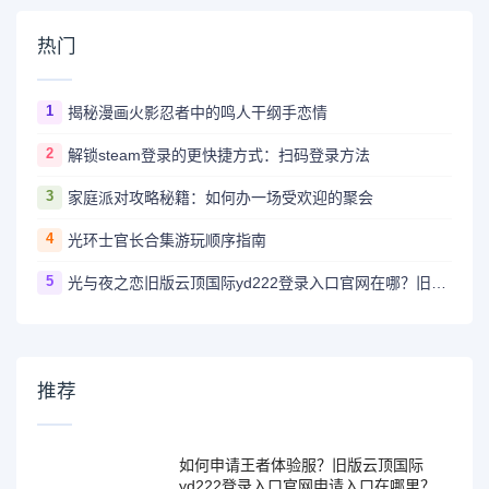
热门
1
揭秘漫画火影忍者中的鸣人干纲手恋情
2
解锁steam登录的更快捷方式：扫码登录方法
3
家庭派对攻略秘籍：如何办一场受欢迎的聚会
4
光环士官长合集游玩顺序指南
5
光与夜之恋旧版云顶国际yd222登录入口官网在哪？旧版云顶国际yd222登录入口官网地址详解！
推荐
如何申请王者体验服？旧版云顶国际
yd222登录入口官网申请入口在哪里？