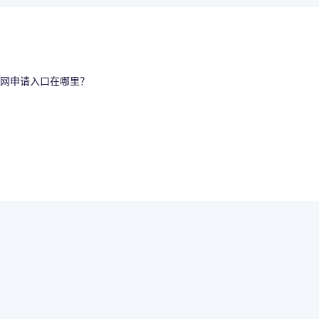
官网申请入口在哪里？