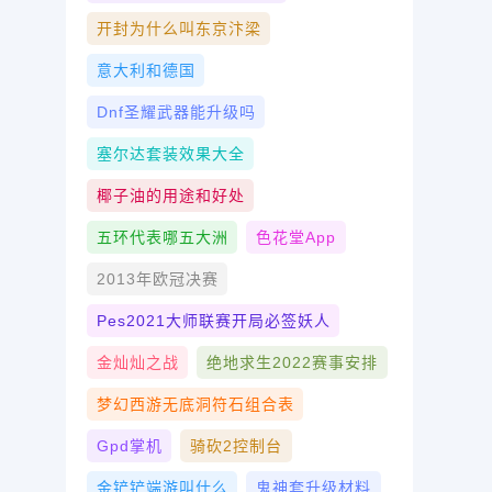
开封为什么叫东京汴梁
意大利和德国
Dnf圣耀武器能升级吗
塞尔达套装效果大全
椰子油的用途和好处
五环代表哪五大洲
色花堂app
2013年欧冠决赛
Pes2021大师联赛开局必签妖人
金灿灿之战
绝地求生2022赛事安排
梦幻西游无底洞符石组合表
Gpd掌机
骑砍2控制台
金铲铲端游叫什么
鬼神套升级材料