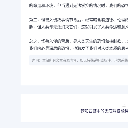
的命运和环境，但当遇到无法掌控的情况时，我们的恐
第三，怪兽入侵故事情节背后，经常暗含着道德、伦理
胁，但人类却无法消灭它们，这就引发了人类命运和意
总之，怪兽入侵的背后，是人类天生的恐惧和控制欲，
我们内心最深层的恐惧，也激发了我们对人类本质的思
声明：本站所有文章资源内容，如无特殊说明或标注，均为采集
上
梦幻西游中的无底洞技能