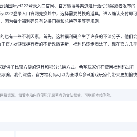
版云顶国际yd222登录入口官网、官方微博等渠道进行活动领奖或者发布的
yd222登录入口官网兑换处中，选择需要兑换的道具，进入确认支付即
换，因为每个福利码只有兑换门槛和兑换范围等等规则。
比的也有一些不利因素。首先，这种福利码产生了许多的不法分子，他们
于官方cf游戏拥有者的不断改版更新，福利码逐步淘汰了，现在官方几
为玩家提供了比较方便的道具和积分兑换方式。希望玩家们在使用福利码过程
欺骗。我们深信，官方福利码可以为全球众多cf游戏玩家们带来更加愉
网络资源。如若本站内容侵犯了原著者的合法权益，可联系本站删除。