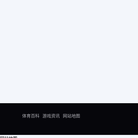
体育百科
游戏资讯
网站地图