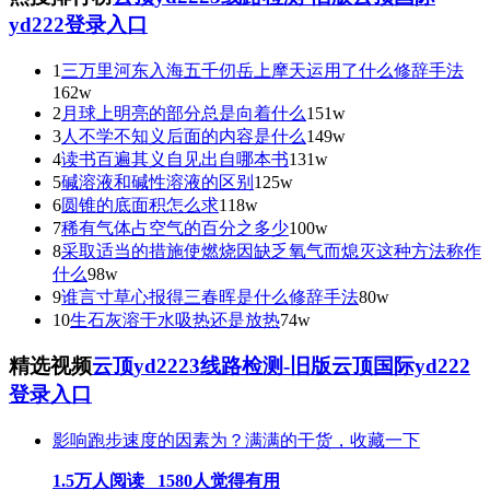
yd222登录入口
1
三万里河东入海五千仞岳上摩天运用了什么修辞手法
162w
2
月球上明亮的部分总是向着什么
151w
3
人不学不知义后面的内容是什么
149w
4
读书百遍其义自见出自哪本书
131w
5
碱溶液和碱性溶液的区别
125w
6
圆锥的底面积怎么求
118w
7
稀有气体占空气的百分之多少
100w
8
采取适当的措施使燃烧因缺乏氧气而熄灭这种方法称作
什么
98w
9
谁言寸草心报得三春晖是什么修辞手法
80w
10
生石灰溶于水吸热还是放热
74w
精选视频
云顶yd2223线路检测-旧版云顶国际yd222
登录入口
影响跑步速度的因素为？满满的干货，收藏一下
1.5万人阅读 1580人觉得有用