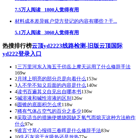
7.5万人阅读 1800人觉得有用
材料成本差异账户贷方登记的内容有哪些？干...
5.1万人阅读 3060人觉得有用
热搜排行榜
云顶yd2223线路检测-旧版云顶国际
yd222登录入口
1
三万里河东入海五千仞岳上摩天运用了什么修辞手法
169w
2
月球上明亮的部分总是向着什么
153w
3
人不学不知义后面的内容是什么
140w
4
读书百遍其义自见出自哪本书
133w
5
碱溶液和碱性溶液的区别
126w
6
圆锥的底面积怎么求
118w
7
稀有气体占空气的百分之多少
106w
8
采取适当的措施使燃烧因缺乏氧气而熄灭这种方法称作
什么
97w
9
谁言寸草心报得三春晖是什么修辞手法
83w
10
生石灰溶于水吸热还是放热
77w