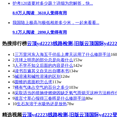
护考120道要对多少题？详细为您解答，快...
8.9万人阅读 3610人觉得有用
我国陆上极高与极低相差多少米，一起来看看...
9.1万人阅读 2890人觉得有用
热搜排行榜
云顶yd2223线路检测-旧版云顶国际yd2
1
三万里河东入海五千仞岳上摩天运用了什么修辞手法
16
2
月球上明亮的部分总是向着什么
153w
3
人不学不知义后面的内容是什么
142w
4
读书百遍其义自见出自哪本书
134w
5
碱溶液和碱性溶液的区别
124w
6
圆锥的底面积怎么求
113w
7
稀有气体占空气的百分之多少
103w
8
采取适当的措施使燃烧因缺乏氧气而熄灭这种方法称作
9
谁言寸草心报得三春晖是什么修辞手法
80w
10
生石灰溶于水吸热还是放热
78w
精选视频
云顶yd2223线路检测-旧版云顶国际yd222