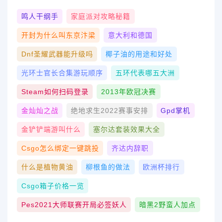
鸣人干纲手
家庭派对攻略秘籍
开封为什么叫东京汴梁
意大利和德国
Dnf圣耀武器能升级吗
椰子油的用途和好处
光环士官长合集游玩顺序
五环代表哪五大洲
Steam如何扫码登录
2013年欧冠决赛
金灿灿之战
绝地求生2022赛事安排
Gpd掌机
金铲铲端游叫什么
塞尔达套装效果大全
Csgo怎么绑定一键跳投
齐达内辞职
什么是植物黄油
柳根鱼的做法
欧洲杯排行
Csgo箱子价格一览
Pes2021大师联赛开局必签妖人
暗黑2野蛮人加点