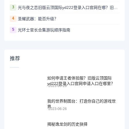
3
光与夜之恋旧版云顶国际yd222登录入口官网在哪？旧版云顶国际yd222登录入口官网地址详解！
4
圣耀武器：能否升级？
5
光环士官长合集游玩顺序指南
推荐
如何申请王者体验服？旧版云顶国际
yd222登录入口官网申请入口在哪里？
2023-06-26
我的世界制图台：打造你自己的游戏世
界
2023-06-26
揭秘逸龙剑的历史抉择