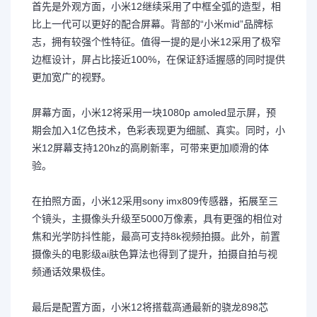
首先是外观方面，小米12继续采用了中框全弧的造型，相
比上一代可以更好的配合屏幕。背部的“小米mid”品牌标
志，拥有较强个性特征。值得一提的是小米12采用了极窄
边框设计，屏占比接近100%，在保证舒适握感的同时提供
更加宽广的视野。
屏幕方面，小米12将采用一块1080p amoled显示屏，预
期会加入1亿色技术，色彩表现更为细腻、真实。同时，小
米12屏幕支持120hz的高刷新率，可带来更加顺滑的体
验。
在拍照方面，小米12采用sony imx809传感器，拓展至三
个镜头，主摄像头升级至5000万像素，具有更强的相位对
焦和光学防抖性能，最高可支持8k视频拍摄。此外，前置
摄像头的电影级ai肤色算法也得到了提升，拍摄自拍与视
频通话效果极佳。
最后是配置方面，小米12将搭载高通最新的骁龙898芯