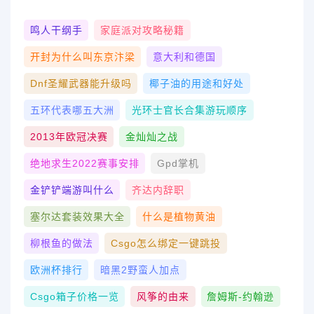
鸣人干纲手
家庭派对攻略秘籍
开封为什么叫东京汴梁
意大利和德国
Dnf圣耀武器能升级吗
椰子油的用途和好处
五环代表哪五大洲
光环士官长合集游玩顺序
2013年欧冠决赛
金灿灿之战
绝地求生2022赛事安排
Gpd掌机
金铲铲端游叫什么
齐达内辞职
塞尔达套装效果大全
什么是植物黄油
柳根鱼的做法
Csgo怎么绑定一键跳投
欧洲杯排行
暗黑2野蛮人加点
Csgo箱子价格一览
风筝的由来
詹姆斯-约翰逊