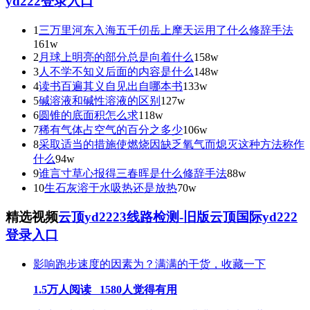
yd222登录入口
1
三万里河东入海五千仞岳上摩天运用了什么修辞手法
161w
2
月球上明亮的部分总是向着什么
158w
3
人不学不知义后面的内容是什么
148w
4
读书百遍其义自见出自哪本书
133w
5
碱溶液和碱性溶液的区别
127w
6
圆锥的底面积怎么求
118w
7
稀有气体占空气的百分之多少
106w
8
采取适当的措施使燃烧因缺乏氧气而熄灭这种方法称作
什么
94w
9
谁言寸草心报得三春晖是什么修辞手法
88w
10
生石灰溶于水吸热还是放热
70w
精选视频
云顶yd2223线路检测-旧版云顶国际yd222
登录入口
影响跑步速度的因素为？满满的干货，收藏一下
1.5万人阅读 1580人觉得有用