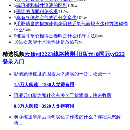
5
碱溶液和碱性溶液的区别
120w
6
圆锥的底面积怎么求
117w
7
稀有气体占空气的百分之多少
105w
8
采取适当的措施使燃烧因缺乏氧气而熄灭这种方法称作
什么
94w
9
谁言寸草心报得三春晖是什么修辞手法
84w
10
生石灰溶于水吸热还是放热
71w
精选视频
云顶yd2223线路检测-旧版云顶国际yd222
登录入口
影响跑步速度的因素为？满满的干货，收藏一下
1.5万人阅读 1580人觉得有用
溶液导电能力和什么有关？干货满满，快来收藏
8.8万人阅读 3920人觉得有用
芙蓉楼送辛渐后两句表达了作者的什么？详细为您解
析...