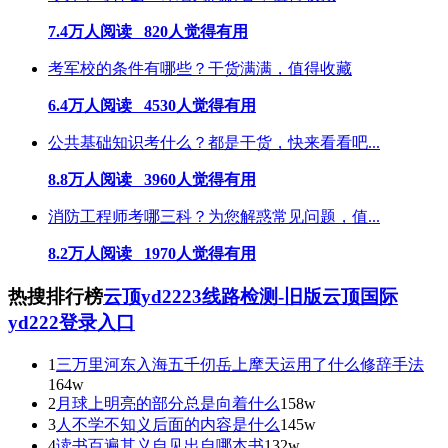
7.4万人阅读 820人觉得有用
考军校的条件有哪些？干货满满，值得收藏
6.4万人阅读 4530人觉得有用
公共基础知识考什么？都是干货，快来看看吧...
8.8万人阅读 3960人觉得有用
消防工程师考哪三科？为您解惑常见问题，值...
8.2万人阅读 1970人觉得有用
热搜排行榜
云顶yd2223线路检测-旧版云顶国际
yd222登录入口
1
三万里河东入海五千仞岳上摩天运用了什么修辞手法
164w
2
月球上明亮的部分总是向着什么
158w
3
人不学不知义后面的内容是什么
145w
4
读书百遍其义自见出自哪本书
132w