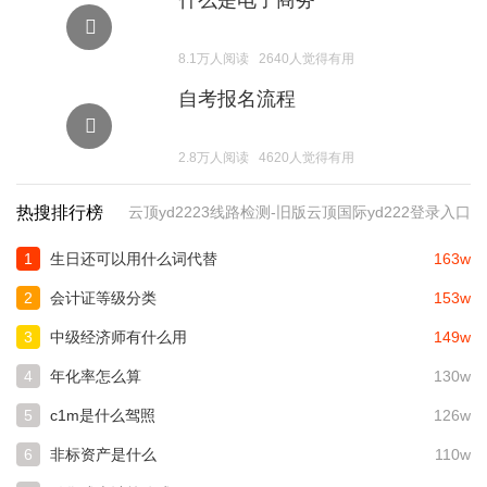
什么是电子商务
8.1万人阅读 2640人觉得有用
自考报名流程
2.8万人阅读 4620人觉得有用
热搜排行榜
云顶yd2223线路检测-旧版云顶国际yd222登录入口
生日还可以用什么词代替
163w
1
会计证等级分类
153w
2
中级经济师有什么用
149w
3
年化率怎么算
130w
4
c1m是什么驾照
126w
5
非标资产是什么
110w
6