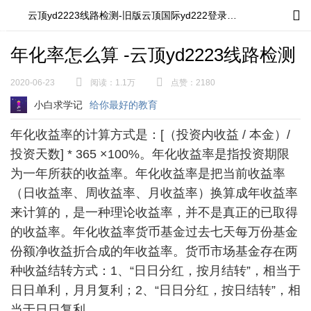
测-旧版
投诉
投稿
云顶国
云顶yd2223线路检测-旧版云顶国际yd222登录入口
>
职业培训
>
际
yd222
年化率怎么算 -云顶yd2223线路检测
登录入
投诉类型
投稿标题
口
2020-06-23
阅读：
1.1万
点赞：
2180
选择类型
小白求学记
给你最好的教育
投稿内容
投诉内容
年化收益率的计算方式是：[（投资内收益 / 本金）/
投资天数] * 365 ×100%。年化收益率是指投资期限
为一年所获的收益率。年化收益率是把当前收益率
（日收益率、周收益率、月收益率）换算成年收益率
来计算的，是一种理论收益率，并不是真正的已取得
联系姓名
的收益率。年化收益率货币基金过去七天每万份基金
份额净收益折合成的年收益率。货币市场基金存在两
种收益结转方式：1、“日日分红，按月结转”，相当于
手机号
日日单利，月月复利；2、“日日分红，按日结转”，相
作者
当于日日复利。