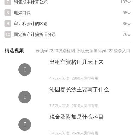
销售成本计算公式
107w
7
电焊口诀
95w
8
审计和会计的区别
86w
9
固定资产计提折旧分录
76w
10
精选视频
云顶yd2223线路检测-旧版云顶国际yd222登录入口
出租车资格证几天下来
4.7万人阅读 2860人觉得有用
沁园春长沙主要写了什么
7.5万人阅读 2510人觉得有用
税金及附加是什么科目
3.4万人阅读 2620人觉得有用