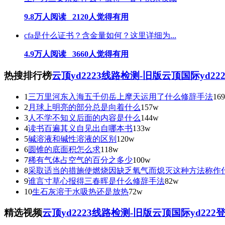
9.8万人阅读 2120人觉得有用
cfa是什么证书？含金量如何？这里详细为...
4.9万人阅读 3660人觉得有用
热搜排行榜
云顶yd2223线路检测-旧版云顶国际yd2
1
三万里河东入海五千仞岳上摩天运用了什么修辞手法
16
2
月球上明亮的部分总是向着什么
157w
3
人不学不知义后面的内容是什么
144w
4
读书百遍其义自见出自哪本书
133w
5
碱溶液和碱性溶液的区别
120w
6
圆锥的底面积怎么求
118w
7
稀有气体占空气的百分之多少
100w
8
采取适当的措施使燃烧因缺乏氧气而熄灭这种方法称作
9
谁言寸草心报得三春晖是什么修辞手法
82w
10
生石灰溶于水吸热还是放热
72w
精选视频
云顶yd2223线路检测-旧版云顶国际yd222