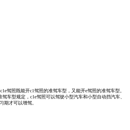
c1e驾照既能开c1驾照的准驾车型，又能开e驾照的准驾车型。
驾车型规定，c1e驾照可以驾驶小型汽车和小型自动挡汽车、
实习期才可以增驾。