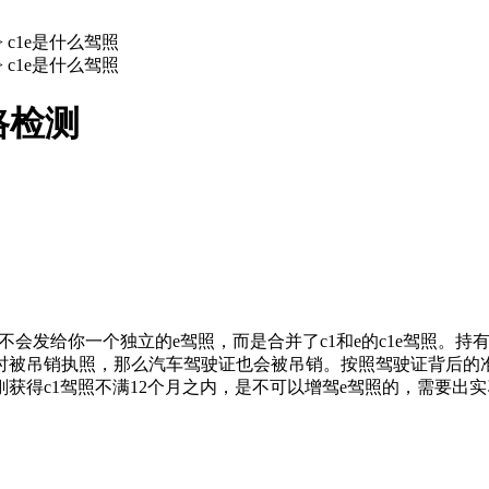
>
c1e是什么驾照
>
c1e是什么驾照
线路检测
会发给你一个独立的e驾照，而是合并了c1和e的c1e驾照。持有
时被吊销执照，那么汽车驾驶证也会被吊销。按照驾驶证背后的准
获得c1驾照不满12个月之内，是不可以增驾e驾照的，需要出