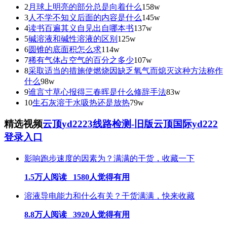
2
月球上明亮的部分总是向着什么
158w
3
人不学不知义后面的内容是什么
145w
4
读书百遍其义自见出自哪本书
137w
5
碱溶液和碱性溶液的区别
125w
6
圆锥的底面积怎么求
114w
7
稀有气体占空气的百分之多少
107w
8
采取适当的措施使燃烧因缺乏氧气而熄灭这种方法称作
什么
98w
9
谁言寸草心报得三春晖是什么修辞手法
83w
10
生石灰溶于水吸热还是放热
79w
精选视频
云顶yd2223线路检测-旧版云顶国际yd222
登录入口
影响跑步速度的因素为？满满的干货，收藏一下
1.5万人阅读 1580人觉得有用
溶液导电能力和什么有关？干货满满，快来收藏
8.8万人阅读 3920人觉得有用